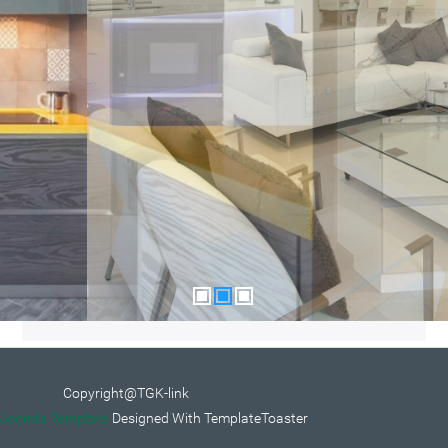
Copyright@TGK-link
Joomla Template
Designed With TemplateToaster